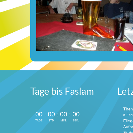
Tage bis Faslam
Let
Them
00
:
00
:
00
:
00
8. Feb
Flieg
TAGE
STD
MIN.
SEK.
Aufb
20. N