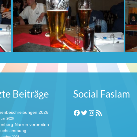
zte Beiträge
Social Faslam
Facebook
Twitter
Instagram
RSS-Feed
enbeschreibungen 2026
ruar 2026
enberg-Narren verbreiten
ruchstimmung
ovember 2025