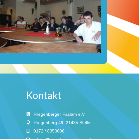
Kontakt
Fliegenberger Faslam e.V.
Fliegenberg 49, 21435 Stelle
0172 / 8353606