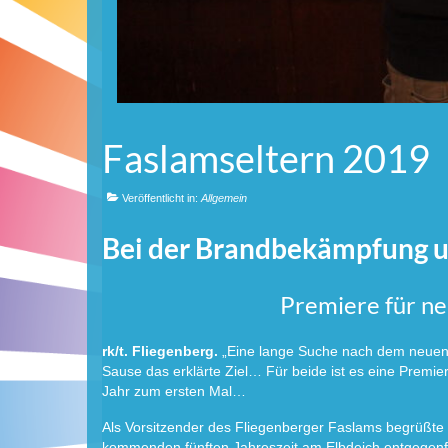
Faslamseltern 2019
Veröffentlicht in:
Allgemein
Bei der Brandbekämpfung un
Premiere für ne
rk/t. Fliegenberg.
„Eine lange Suche nach dem neuen El
Sause das erklärte Ziel… Für beide ist es eine Premi
Jahr zum ersten Mal…
Als Vorsitzender des Fliegenberger Faslams begrüßte 
kommenden fünften Jahreszeit am Elbdeich entgegenf