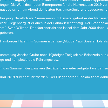
änger. Die Wahl des neuen Elternpaares für die Narrensause 2019 verl
hrungsduo schon am Abend der letzten Faslamsprämierung abgesproch
e jung. Beruflich als Zimmermann im Einsatz, gehört er der Narrensc
ehr Fliegenberg ist er auch in der Landwirtschaft tätig. Der Brandbe
“, Sven Wilkens. Der Narrenerfahrene ist sei dem Jahr 2000 dabei. A
 geboren.
m Hamburger Hafen. Im Sommer ist er wie „Mudder“ auf Speers Hofs als
rsammlung Jessica Grube nach 10jähriger Tätigkeit als Beisitzerin aus
gge und komplettiert die Führungscrew.
n das Sammeln der passiven Beiträge, die wieder aufgeteilt werden sol
ruar 2019 durchgeführt werden. Der Fliegenberger Faslam findet dan