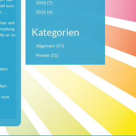
2016
(7)
ief kurz
en….
2015
(4)
har seit
Kategorien
kämpfung
ls er im
Allgemein
(47)
Presse
(21)
 dem
len.
n vom