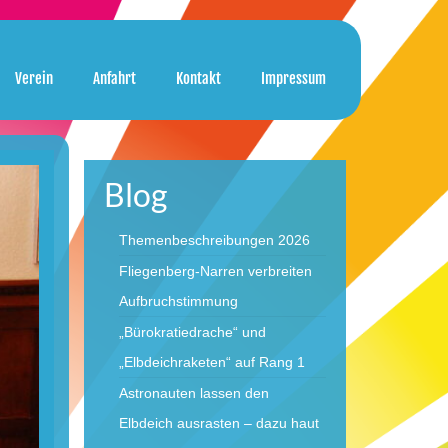
Verein
Anfahrt
Kontakt
Impressum
Blog
Themenbeschreibungen 2026
Fliegenberg-Narren verbreiten
Aufbruchstimmung
„Bürokratiedrache“ und
„Elbdeichraketen“ auf Rang 1
Astronauten lassen den
Elbdeich ausrasten – dazu haut