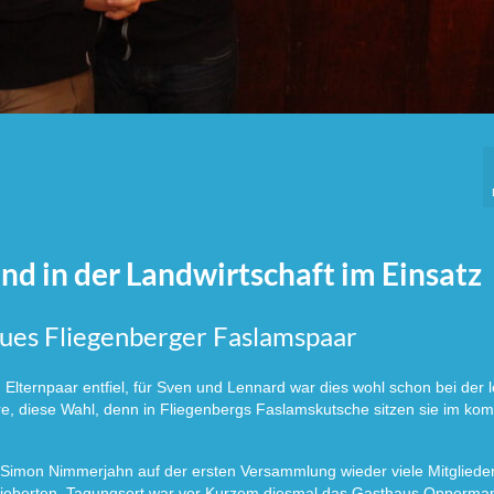
d in der Landwirtschaft im Einsatz
ues Fliegenberger Faslamspaar
ternpaar entfiel, für Sven und Lennard war dies wohl schon bei der l
ere, diese Wahl, denn in Fliegenbergs Faslamskutsche sitzen sie im k
Simon Nimmerjahn auf der ersten Versammlung wieder viele Mitglieder
ieberten. Tagungsort war vor Kurzem diesmal das Gasthaus Opperma