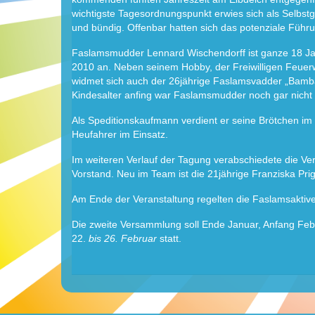
wichtigste Tagesordnungspunkt erwies sich als Selbstg
und bündig. Offenbar hatten sich das potenziale Fü
Faslamsmudder Lennard Wischendorff ist ganze 18 Jahr
2010 an. Neben seinem Hobby, der Freiwilligen Feuerw
widmet sich auch der 26jährige Faslamsvadder „Bambam
Kindesalter anfing war Faslamsmudder noch gar nicht
Als Speditionskaufmann verdient er seine Brötchen i
Heufahrer im Einsatz.
Im weiteren Verlauf der Tagung verabschiedete die Ve
Vorstand. Neu im Team ist die 21jährige Franziska Pri
Am Ende der Veranstaltung regelten die Faslamsaktive
Die zweite Versammlung soll Ende Januar, Anfang Feb
22.
bis 26. Februar
statt.