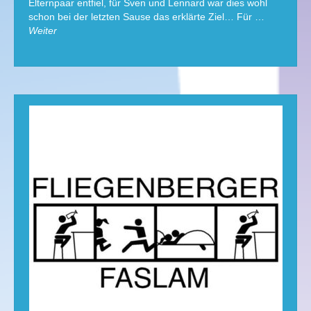
Elternpaar entfiel, für Sven und Lennard war dies wohl
schon bei der letzten Sause das erklärte Ziel… Für …
Weiter