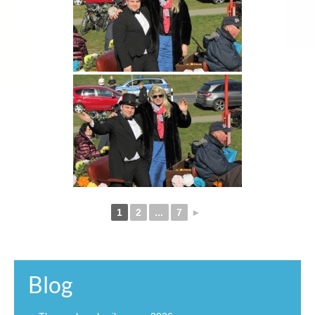
1
2
...
7
►
Blog