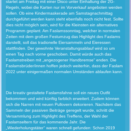
startet am Freitag mit einer Disco unter Einhaltung der 2G-
Regeln, wobei die Karten nur im Vorverkauf angeboten werden
sollen. Ob eine Kindermaskerade am Samstagnachmittag
durchgeführt werden kann steht ebenfalls noch nicht fest. Sollte
dies nicht möglich sein, wird für die Kleinsten ein alternatives
Programm geplant. Am Faslamssonntag, welcher in normalen
Zeiten mit dem großen Festumzug das Highlight des Faslams
darstellt, soll das tradionelle Eiersammeln und Eieressen
stattfinden. Der gewohnte Veranstaltungsablauf wird so um
einen Tag nach vorne geschoben. Damit würde auch das
Faslamstreiben mit „angezogener Handbremse“ enden. Die
Faslamsbrüder/innen hoffen jedoch weiterhin, dass der Faslam
2022 unter einigermaßen normalen Umständen ablaufen kann.
Die kreativ gestaltete Faslamsfahne soll ein neues Outfit
bekommen und wird künftig farblich erweitert. Zudem können
sich die Narren mit neuen Pullovern dekorieren. Nachdem das
Sammeln der passiven Beiträge geregelt wurde, schritt die
Versammlung zum Highlight des Treffens, der Wahl der
Faslamseltern für das kommende Jahr. Die
„Wiederholungstäter“ waren schnell gefunden: Schon 2019