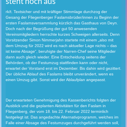
steht noch aus
rk/t. Textsicher und mit kräftiger Stimmlage durchzog der
Gesang der Fliegenberger Faslamsbrüder/innen zu Beginn der
ersten Faslamsversammlung kürzlich das Gasthaus von Deyn.
Doch nach der Begrüßung der gut 50 anwesenden
Vereinsmitgliedern herrschte kurzes Schweigen allerseits. Denn
Vorsitzender Simon Nimmerjahn startete mit einem „also mit
dem Umzug für 2022 wird es nach aktueller Lage nichts – das
ist keine Absage“, beruhigte der Narren-Chef seine Mitglieder
dann auch gleich wieder. Eine Entscheidung seitens der
Behörden, ob der Festumzug stattfinden kann oder nicht,
erwartet der Vorstand erst im Dezember. Bis dahin wird gezittert.
Der übliche Ablauf des Faslams bleibt unverändert, wenn es
einen Umzug gibt. Sonst wird der Ablaufplan angepasst.
Der erwarteten Genehmigung des Kassenberichts folgten der
Ausblick und die geplanten Aktivitäten für den Faslam in
Fliegenberg, der vom 18. bis 22. Februar 2022 terminlich
festgelegt ist. Das angedachte Alternativprogramm, welches im
Falle einer Absage des Festumzuges durchgeführt werden soll,