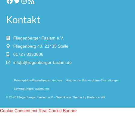
Facebook
Twitter
Instagram
RSS-Feed
Kontakt
Fliegenberger Faslam e.V.
Fliegenberg 49, 21435 Stelle
0172 / 8353606
info[at]fliegenberger-faslam.de
Privatsphäre-Einstellungen ändern
Historie der Privatsphäre-Einstellungen
Einwilligungen widerrufen
© 2026 Fliegenberger Faslam e.V. - WordPress Theme by
Kadence WP
Cookie Consent mit Real Cookie Banner