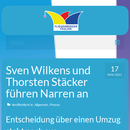
Menü
Startseite
Sven Wilkens und
17
Termine
NOV. 2021
Thorsten Stäcker
Galerie
führen Narren an
Verein
Veröffentlicht in:
Anfahrt
Allgemein
,
Presse
Entscheidung über einen Umzug
Kontakt
Impressum